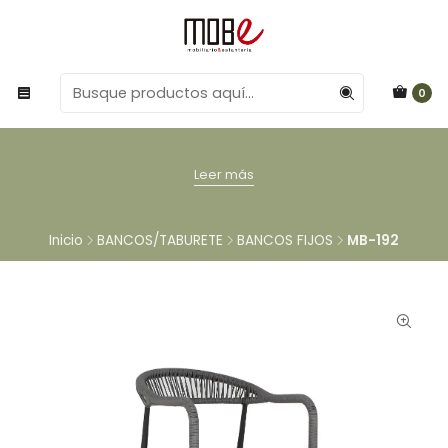
0
Leer más
Inicio
BANCOS/TABURETE
BANCOS FIJOS
MB-192